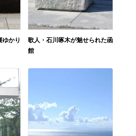
襄ゆかり
歌人・石川啄木が魅せられた函
館