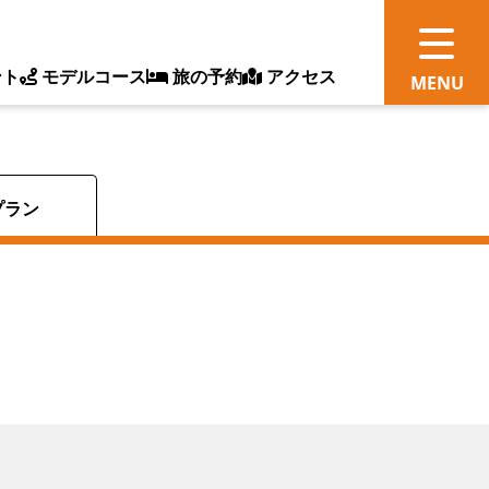
ント
モデルコース
旅の予約
アクセス
観
プラン
情
ス
ッ
ト
体
新