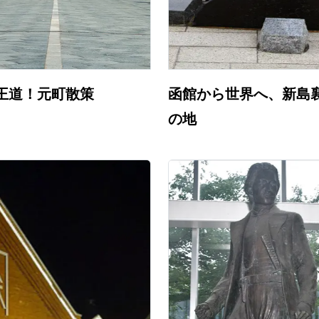
王道！元町散策
函館から世界へ、新島
の地