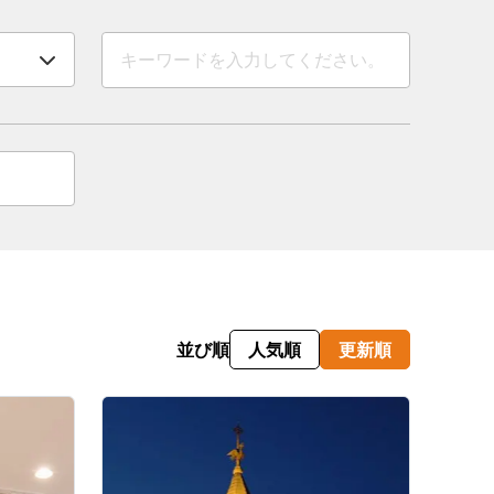
情
特
モ
ル
ー
ア
セ
並び順
人気順
更新順
イ
ン
年