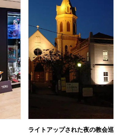
の
要
ベ
ト
イ
ン
検
ライトアップされた夜の教会巡