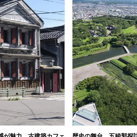
感が魅力、古建築カフェ
歴史の舞台、五稜郭探