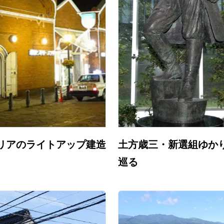
リアのライトアップ建造
土方歳三・新選組ゆか
巡る