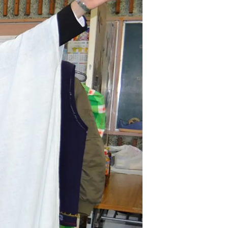
情
特
モ
ル
ー
ア
セ
イ
ン
年