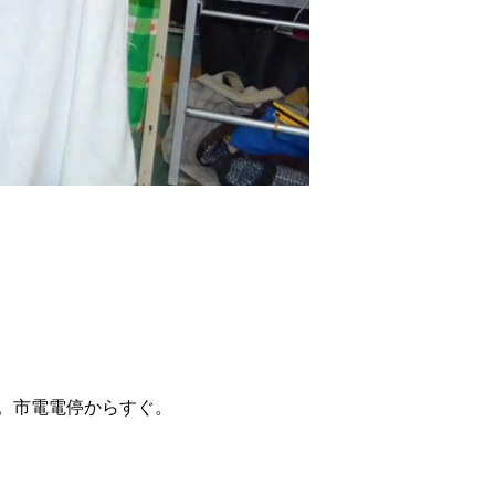
の
要
ベ
ト
イ
ン
検
。市電電停からすぐ。