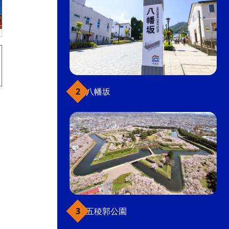
八幡坂
五稜郭公園