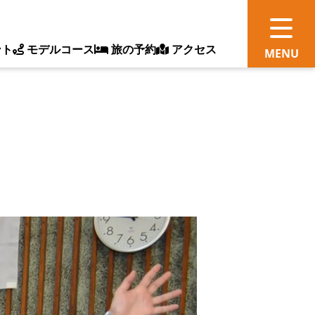
ント
モデルコース
旅の予約
アクセス
観
情
ス
ッ
ト
体
新