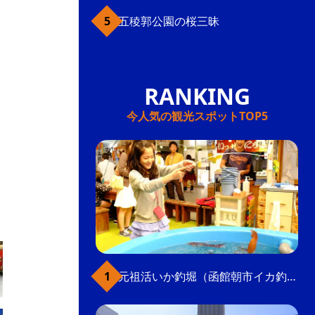
五稜郭公園の桜三昧
今人気の観光スポットTOP5
元祖活いか釣堀（函館朝市イカ釣り体験）