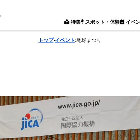
e
特集
スポット・体験
イベ
トップ
›
イベント
›
地球まつり