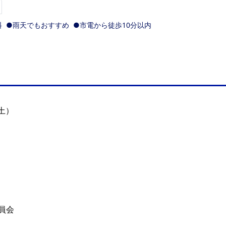
料
●雨天でもおすすめ
●市電から徒歩10分以内
（土）
員会