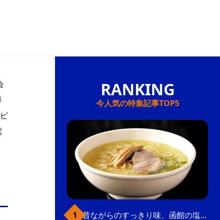
会
界
今人気の特集記事TOP5
ピ
電
昔ながらのすっきり味、函館の塩ラーメン