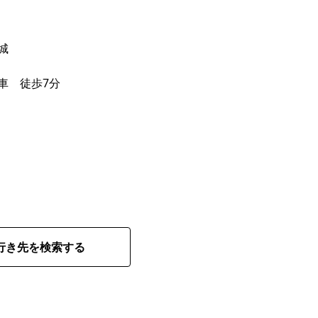
城
車 徒歩7分
行き先を検索する