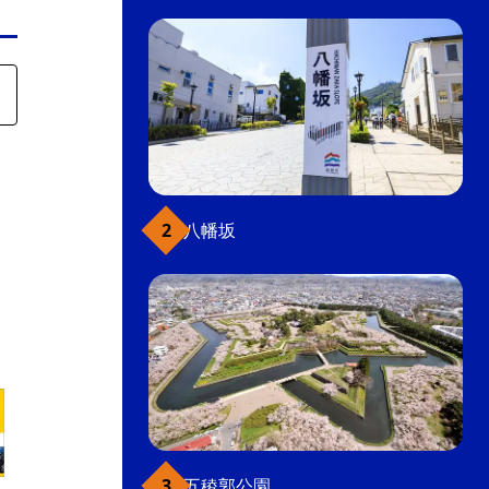
八幡坂
五稜郭公園