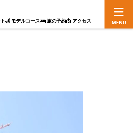
ント
モデルコース
旅の予約
アクセス
観
情
ス
ッ
ト
体
新