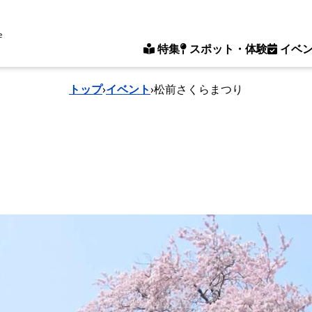
e
特集
スポット・体験
イベ
トップ
›
イベント
›
松前さくらまつり