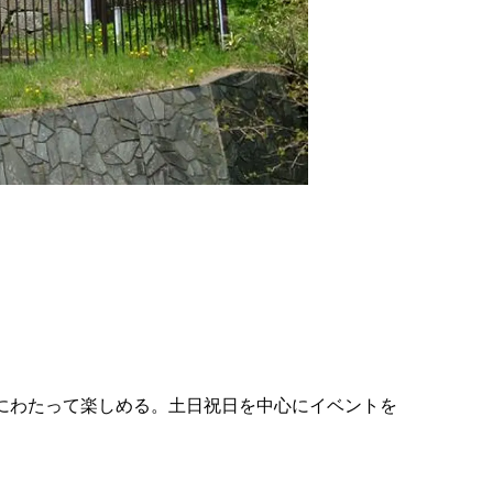
の
要
ベ
ト
イ
ン
検
月にわたって楽しめる。土日祝日を中心にイベントを