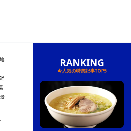
地
、
今人気の特集記事TOP5
遅
雲
景
を