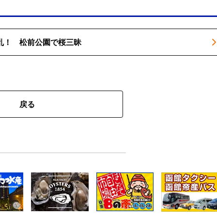
乱！ 松前公園で桜三昧
戻る