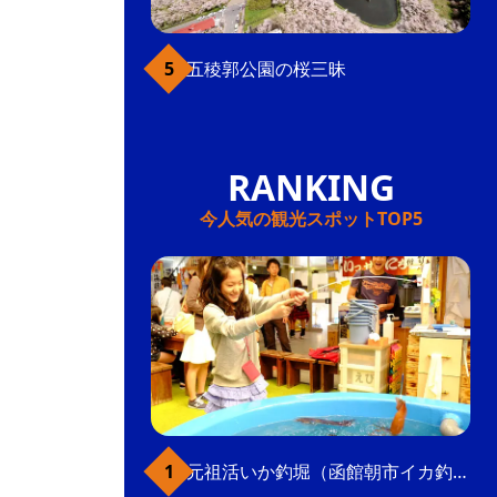
五稜郭公園の桜三昧
今人気の観光スポットTOP5
元祖活いか釣堀（函館朝市イカ釣り体験）