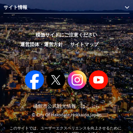
サイト情報
模倣サイトにご注意ください
運営団体・運営方針
サイトマップ
函館市公式観光情報 はこぶら
© City Of Hakodate,Hokkaido,Japan
このサイトでは、ユーザーエクスペリエンスを向上させるために