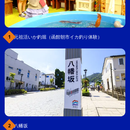
元祖活いか釣堀（函館朝市イカ釣り体験）
八幡坂