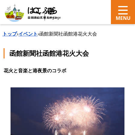
search
Language
トップ
›
イベント
›
函館新聞社函館港花火大会
函館新聞社函館港花火大会
花火と音楽と港夜景のコラボ