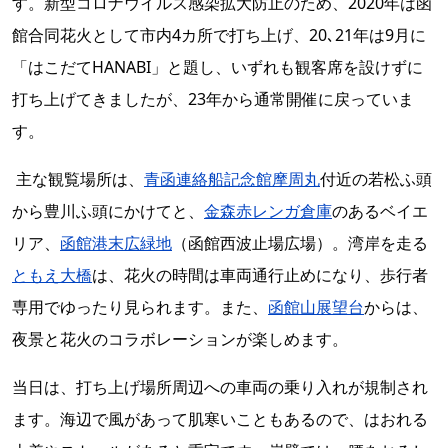
す。新型コロナウイルス感染拡大防止のため、2020年は函
館合同花火として市内4カ所で打ち上げ、20､21年は9月に
「はこだてHANABI」と題し、いずれも観客席を設けずに
打ち上げてきましたが、23年から通常開催に戻っていま
す。
主な観覧場所は、
青函連絡船記念館摩周丸
付近の若松ふ頭
から豊川ふ頭にかけてと、
金森赤レンガ倉庫
のあるベイエ
リア、
函館港末広緑地
（函館西波止場広場）。湾岸を走る
ともえ大橋
は、花火の時間は車両通行止めになり、歩行者
専用でゆったり見られます。また、
函館山展望台
からは、
夜景と花火のコラボレーションが楽しめます。
当日は、打ち上げ場所周辺への車両の乗り入れが規制され
ます。海辺で風があって肌寒いこともあるので、はおれる