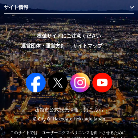
サイト情報
模倣サイトにご注意ください
運営団体・運営方針
サイトマップ
函館市公式観光情報 はこぶら
© City Of Hakodate,Hokkaido,Japan
このサイトでは、ユーザーエクスペリエンスを向上させるために