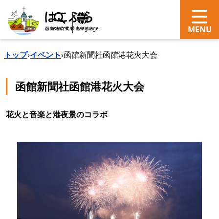
search
Language
トップ
›
イベント
›
函館新聞社函館港花火大会
函館新聞社函館港花火大会
花火と音楽と港夜景のコラボ