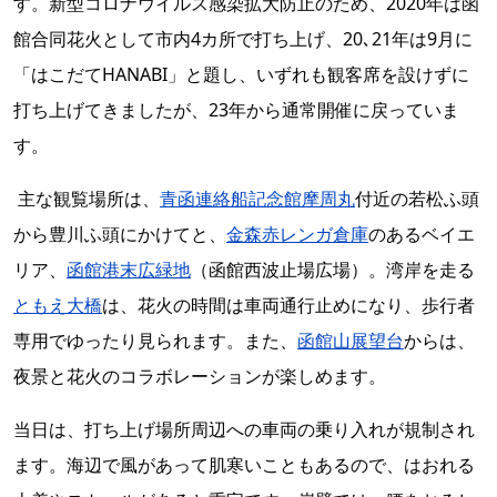
す。新型コロナウイルス感染拡大防止のため、2020年は函
館合同花火として市内4カ所で打ち上げ、20､21年は9月に
「はこだてHANABI」と題し、いずれも観客席を設けずに
打ち上げてきましたが、23年から通常開催に戻っていま
す。
主な観覧場所は、
青函連絡船記念館摩周丸
付近の若松ふ頭
から豊川ふ頭にかけてと、
金森赤レンガ倉庫
のあるベイエ
リア、
函館港末広緑地
（函館西波止場広場）。湾岸を走る
ともえ大橋
は、花火の時間は車両通行止めになり、歩行者
専用でゆったり見られます。また、
函館山展望台
からは、
夜景と花火のコラボレーションが楽しめます。
当日は、打ち上げ場所周辺への車両の乗り入れが規制され
ます。海辺で風があって肌寒いこともあるので、はおれる