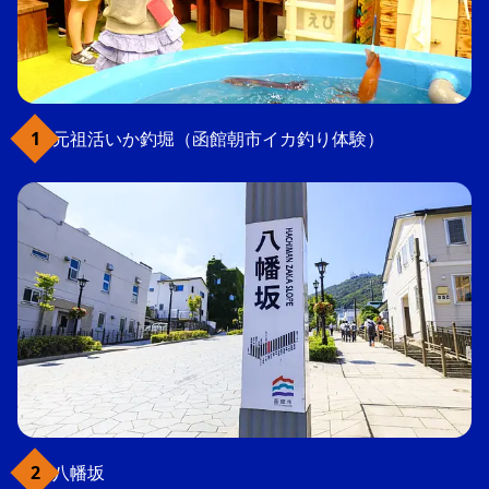
元祖活いか釣堀（函館朝市イカ釣り体験）
八幡坂