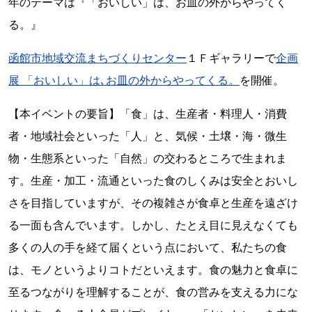
年のテーマは『「おいしい」は、お皿の外からやってく
る。』
函館市地域交流まちづくりセンター
１Ｆギャラリーで
企画
展 「おいしい」は､お皿の外からやってくる。
を開催。
【本イベントの要旨】「食」は、生産者・料理人・消費
者・地域社会といった「人」と、気候・土壌・海・微生
物・生態系といった「自然」の交わるところで生まれま
す。生産・加工・流通といった食のしくみは安全とおいし
さを目指していますが、その複雑さが食卓と生産を遠ざけ
る一面も含んでいます。しかし、たとえ目に見えなくても
多くの人の手を経て届くという点において、私たちの食
は、モノというよりコトだといえます。食の魅力と食卓に
至るつながりを理解することが、食の営みを支える力にな