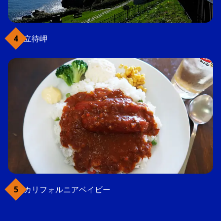
立待岬
カリフォルニアベイビー