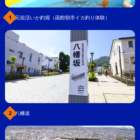
元祖活いか釣堀（函館朝市イカ釣り体験）
八幡坂