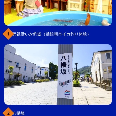
元祖活いか釣堀（函館朝市イカ釣り体験）
八幡坂