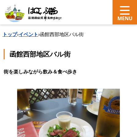
search
Language
トップ
›
イベント
›
函館西部地区バル街
函館西部地区バル街
街を楽しみながら飲み＆食べ歩き