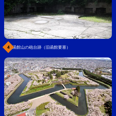
函館山の砲台跡（旧函館要塞）