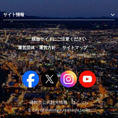
サイト情報
模倣サイトにご注意ください
運営団体・運営方針
サイトマップ
函館市公式観光情報 はこぶら
© City Of Hakodate,Hokkaido,Japan