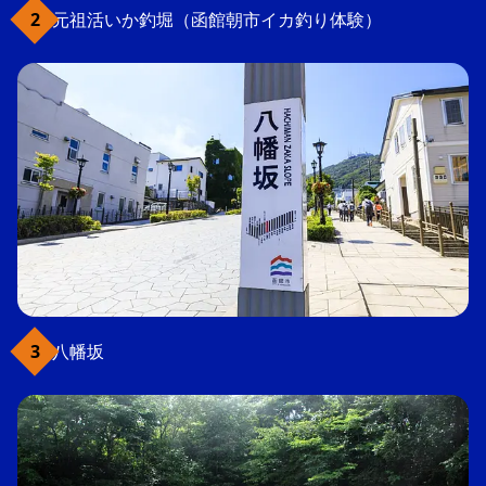
元祖活いか釣堀（函館朝市イカ釣り体験）
八幡坂