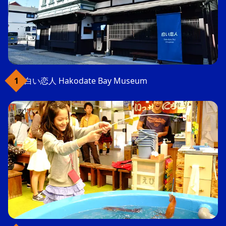
白い恋人 Hakodate Bay Museum