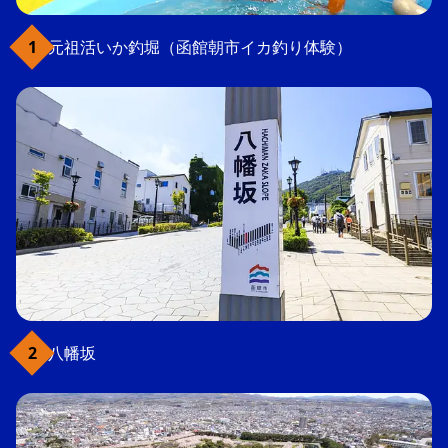
元祖活いか釣堀（函館朝市イカ釣り体験）
八幡坂