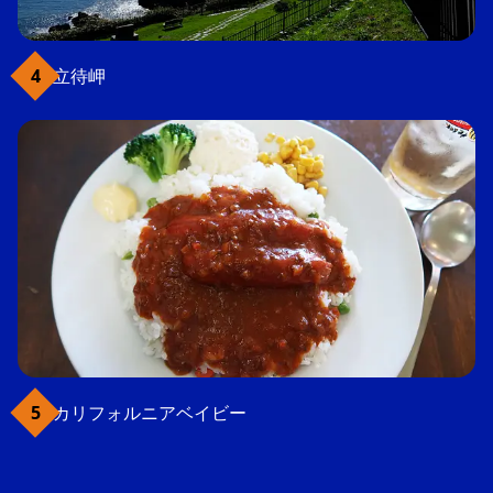
立待岬
カリフォルニアベイビー