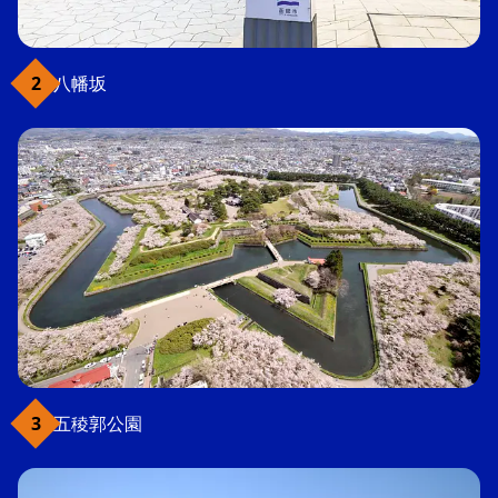
八幡坂
五稜郭公園