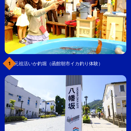
元祖活いか釣堀（函館朝市イカ釣り体験）