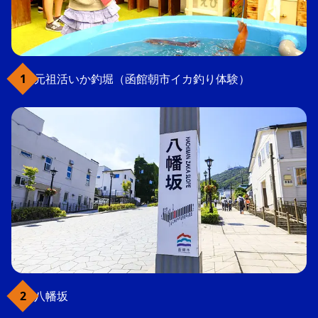
元祖活いか釣堀（函館朝市イカ釣り体験）
八幡坂