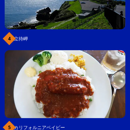
立待岬
カリフォルニアベイビー