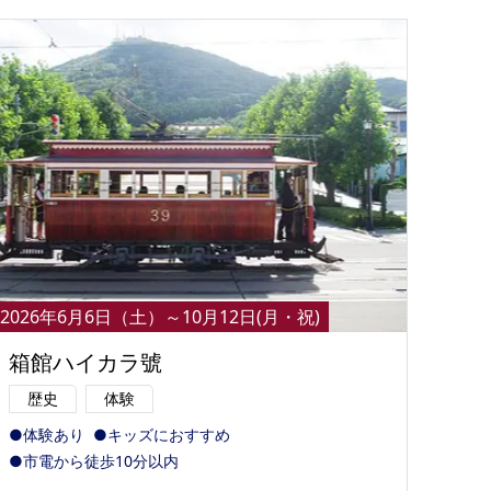
の
要
ベ
ト
イ
ン
検
2026年6月6日（土）～10月12日(月・祝)
箱館ハイカラ號
歴史
体験
●体験あり
●キッズにおすすめ
●市電から徒歩10分以内