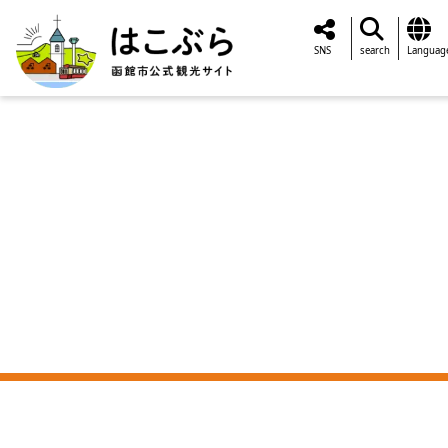
SNS
search
Languag