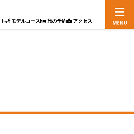
ント
モデルコース
旅の予約
アクセス
観
情
ス
ッ
ト
体
新