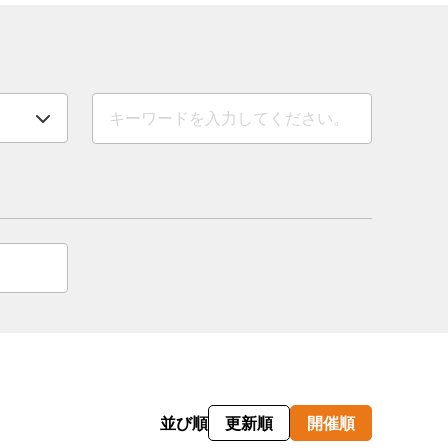
情
特
モ
ル
ー
ア
セ
イ
ン
並び順
更新順
開催順
年