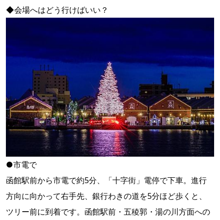
◆会場へはどう行けばいい？
●市電で
函館駅前から市電で約5分、「十字街」電停で下車。進行
方向に向かって右手先、銀行わきの道を5分ほど歩くと、
ツリー前に到着です。函館駅前・五稜郭・湯の川方面への