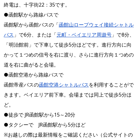
終電は、十字街22：35です。
●函館駅から路線バスで
函館駅から函館バスの「
函館山ロープウェイ接続シャトル
バス
」で6分、または「
元町・ベイエリア周遊号
」で8分、
「明治館前」で下車して徒歩5分ほどです。進行方向に向
かって１つめの信号を右に渡り、さらに進行方向１つめの
道を右に曲がると会場。
●函館空港から路線バスで
函館帝産バスの
函館空港シャトルバス
を利用することがで
きます。ベイエリア前下車。会場までは同上で徒歩5分ほ
ど。
●徒歩で JR函館駅から15～20分
●タクシーで JR函館駅から5分ほど
※お越しの際は最新情報をご確認ください（公式サイトの