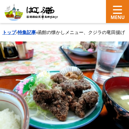
search
Language
トップ
›
特集記事
›
函館の懐かしメニュー、クジラの竜田揚げ