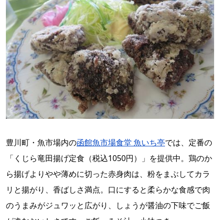
豊川町・魚市場内の
函館魚市場食堂 魚いち亭
では、定番の
「くじら竜田揚げ定食（税込1050円）」を提供中。鶏のか
ら揚げよりやや薄めに切った赤身肉は、粉をまぶしてカラ
リと揚がり、香ばしさ満点。口にすると柔らかな食感で肉
のうまみがジュワッと広がり、しょうが醤油の下味でご飯