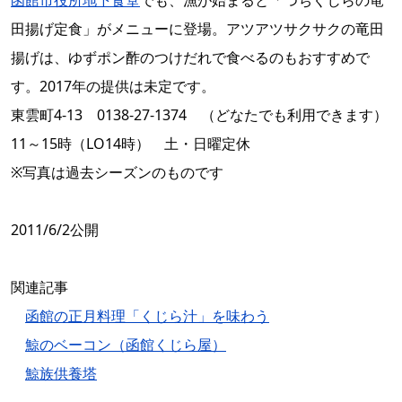
函館市役所地下食堂
でも、漁が始まると「つちくじらの竜
田揚げ定食」がメニューに登場。アツアツサクサクの竜田
揚げは、ゆずポン酢のつけだれで食べるのもおすすめで
す。2017年の提供は未定です。
東雲町4-13 0138-27-1374 （どなたでも利用できます）
11～15時（LO14時） 土・日曜定休
※写真は過去シーズンのものです
2011/6/2公開
関連記事
函館の正月料理「くじら汁」を味わう
鯨のベーコン（函館くじら屋）
鯨族供養塔