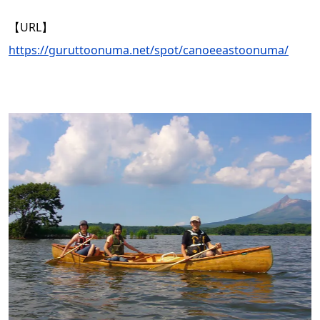
【
URL
】
https://guruttoonuma.net/spot/canoeeastoonuma/