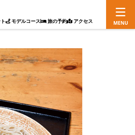
ント
モデルコース
旅の予約
アクセス
観
情
ス
ッ
ト
体
新