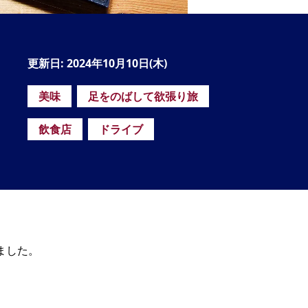
の
要
ベ
更新日: 2024年10月10日(木)
ト
美味
足をのばして欲張り旅
イ
ン
飲食店
ドライブ
検
ました。