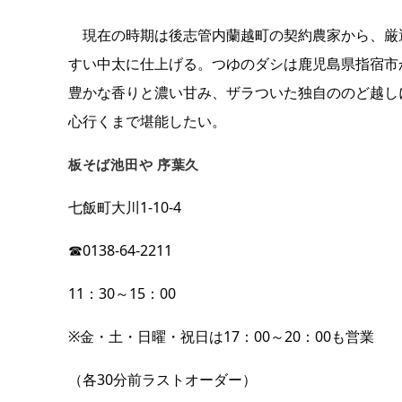
現在の時期は後志管内蘭越町の契約農家から、厳
すい中太に仕上げる。つゆのダシは鹿児島県指宿市
豊かな香りと濃い甘み、ザラついた独自ののど越し
心行くまで堪能したい。
板そば池田や 序葉久
七飯町大川1‐10‐4
☎0138‐64‐2211
11：30～15：00
※金・土・日曜・祝日は17：00～20：00も営業
（各30分前ラストオーダー）