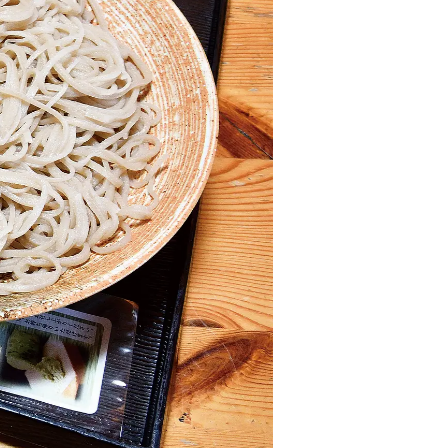
情
特
モ
ル
ー
ア
セ
イ
ン
年