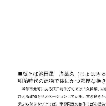
■板そば池田屋 序葉久（じょはき
明治時代の建物で繊細かつ濃厚な挽
函館市元町にある江戸前手打ちそば「久留葉」の姉
超える建物をリノベーションして活用。古き良きた
天ぷら付きやつけそば、季節限定の創作そばを提供