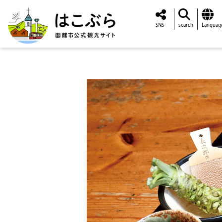
SNS
search
Languag