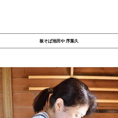
板そば池田や 序葉久