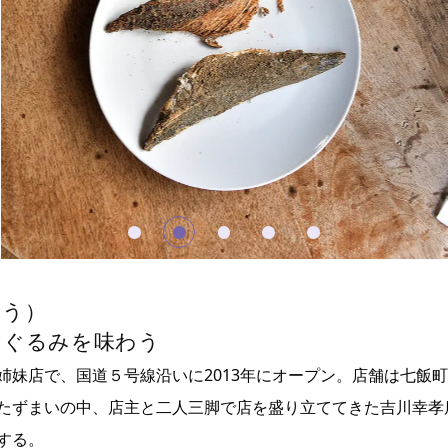
ゅう）
きぐるみを味わう
妹店で、国道５号線沿いに2013年にオープン。店舗は七飯町
たずまいの中、店主と二人三脚で店を盛り立ててきた吉川幸孝
する。