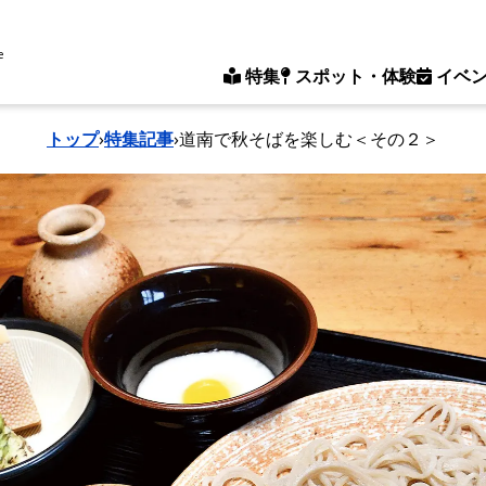
e
特集
スポット・体験
イベ
トップ
›
特集記事
›
道南で秋そばを楽しむ＜その２＞