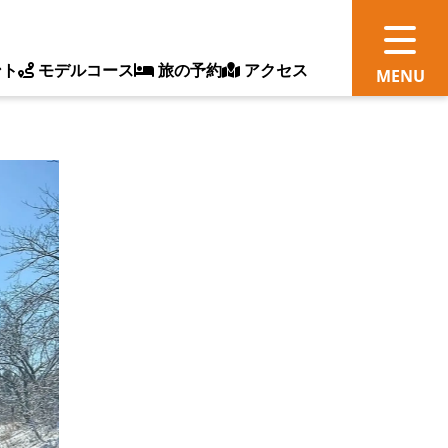
ント
モデルコース
旅の予約
アクセス
観
情
ス
ッ
ト
体
新