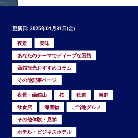
の
要
ベ
更新日: 2025年01月31日(金)
ト
夜景
美味
イ
あなたのテーマでディープな函館
ン
検
函館観光おすすめコラム
その他記事ページ
夜景・函館山
桜
鉄道
海鮮
飲食店
海産物
ご当地グルメ
その他体験・見学
ホテル・ビジネスホテル