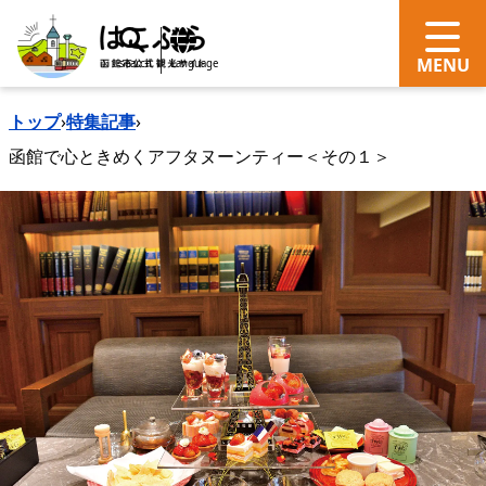
search
Language
トップ
›
特集記事
›
函館で心ときめくアフタヌーンティー＜その１＞