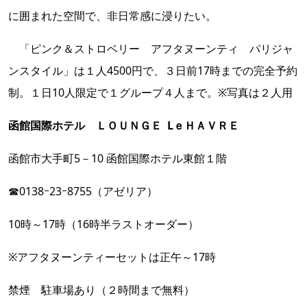
に囲まれた空間で、非日常感に浸りたい。
「ピンク＆ストロベリー アフタヌーンティ パリジャ
ンスタイル」は１人4500円で、３日前17時までの完全予約
制。１日10人限定で１グループ４人まで。※写真は２人用
函館国際ホテル ＬＯＵＮＧＥ LｅＨＡＶＲＥ
函館市大手町5－10 函館国際ホテル東館１階
☎0138ｰ23ｰ8755（アゼリア）
10時～17時（16時半ラストオーダー）
※アフタヌーンティーセットは正午～17時
禁煙 駐車場あり（２時間まで無料）