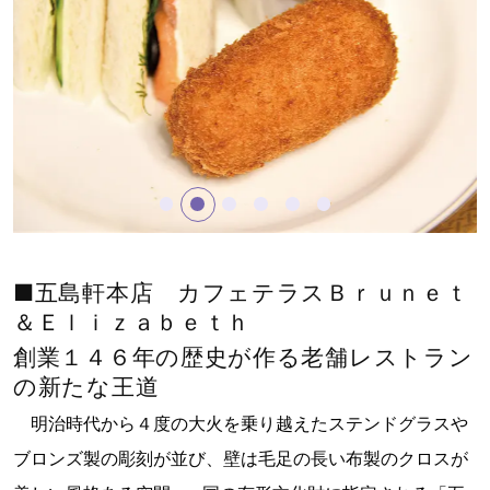
■五島軒本店 カフェテラスＢｒｕｎｅｔ
＆Ｅｌｉｚａｂｅｔｈ
創業１４６年の歴史が作る
老舗レストラン
の新たな王道
明治時代から４度の大火を乗り越えたステンドグラスや
ブロンズ製の彫刻が並び、壁は毛足の長い布製のクロスが