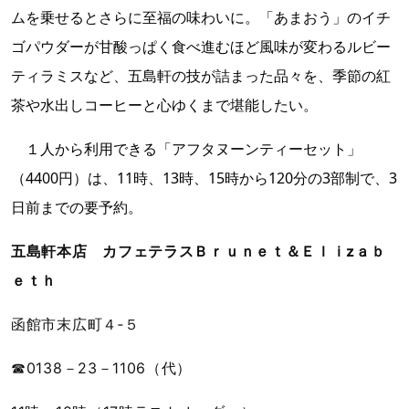
ムを乗せるとさらに至福の味わいに。「あまおう」のイチ
ゴパウダーが甘酸っぱく食べ進むほど風味が変わるルビー
ティラミスなど、五島軒の技が詰まった品々を、季節の紅
茶や水出しコーヒーと心ゆくまで堪能したい。
１人から利用できる「アフタヌーンティーセット」
（4400円）は、11時、13時、15時から120分の3部制で、3
日前までの要予約。
五島軒本店 カフェテラス
Ｂｒｕｎｅｔ＆Ｅｌｉzａｂ
ｅｔｈ
函館市末広町４‐５
☎0138－23－1106（代）