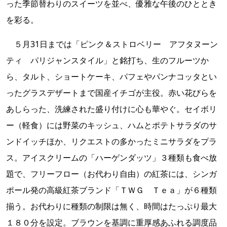
った季節替わりのスイーツを並べ、優雅な午後のひととき
を彩る。
５月31日までは「ピンク＆ストロベリー アフタヌーン
ティ パリジャンスタイル」と銘打ち、生のフルーツか
ら、タルト、ショートケーキ、パフェやパンナコッタとい
ったグラスデザートまで国産イチゴが主役。赤い花びらを
あしらった、洗練された盛り付けに心も華やぐ。セイボリ
ー（軽食）には野菜のキッシュ、ハムとポテトサラダのサ
ンドイッチほか、リクエストの多かったミニサラダをプラ
ス。アイスクリームの「ハーゲンダッツ」３種類も食べ放
題で、フリーフロー（お代わり自由）の紅茶には、シンガ
ポール発の高級紅茶ブランド「ＴＷＧ Ｔｅａ」が６種類
揃う。お代わりに種類の制限は無く、時間はたっぷり最大
１８０分を設定。ブラウンを基調に重厚感あふれる調度品