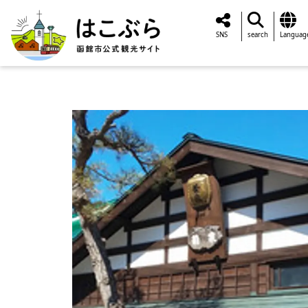
SNS
search
Languag