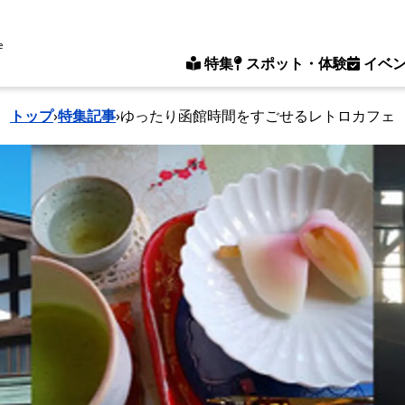
e
特集
スポット・体験
イベ
トップ
›
特集記事
›
ゆったり函館時間をすごせるレトロカフェ