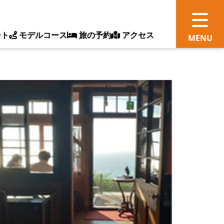
ント
モデルコース
旅の予約
アクセス
観
情
ス
ッ
ト
体
新