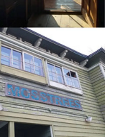
情
特
モ
ル
ー
ア
セ
イ
ン
年