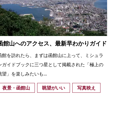
の
要
ベ
ト
函館山へのアクセス、最新早わかりガイド
イ
ン
函館を訪れたら、まずは函館山に上って、ミシュラ
検
ンガイドブックに三つ星として掲載された「極上の
眺望」を楽しみたいも...
夜景・函館山
眺望がいい
写真映え