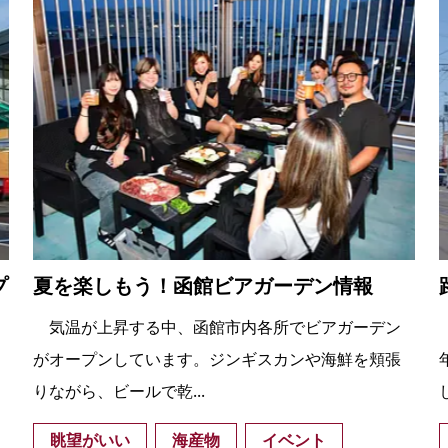
プ
夏を楽しもう！函館ビアガーデン情報
気温が上昇する中、函館市内各所でビアガーデン
がオープンしています。ジンギスカンや海鮮を頬張
りながら、ビールで乾...
眺望がいい
海産物
イベント