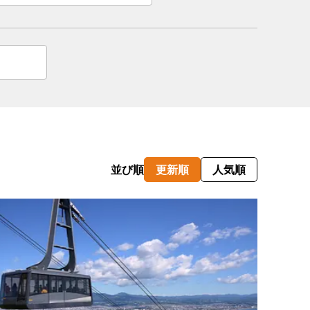
情
特
モ
ル
ー
ア
並び順
更新順
人気順
セ
イ
ン
年