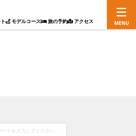
ント
モデルコース
旅の予約
アクセス
観
情
ス
ッ
ト
体
新