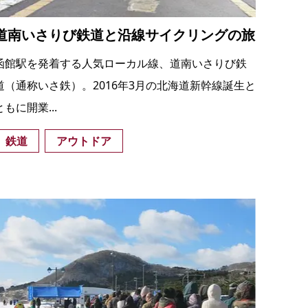
道南いさりび鉄道と沿線サイクリングの旅
函館駅を発着する人気ローカル線、道南いさりび鉄
道（通称いさ鉄）。2016年3月の北海道新幹線誕生と
ともに開業...
鉄道
アウトドア