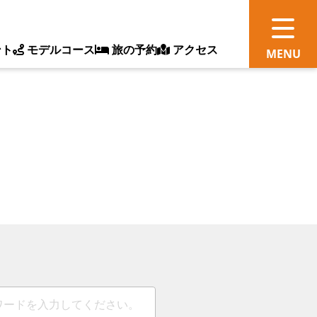
ント
モデルコース
旅の予約
アクセス
観
情
ス
ッ
ト
体
新