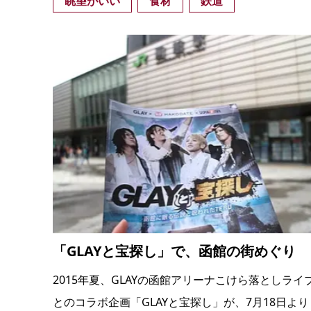
眺望がいい
食材
鉄道
「GLAYと宝探し」で、函館の街めぐり
2015年夏、GLAYの函館アリーナこけら落としライ
とのコラボ企画「GLAYと宝探し」が、7月18日より