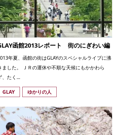
の
要
ベ
ト
GLAY函館2013レポート 街のにぎわい編
イ
ン
2013年夏、函館の街はGLAYのスペシャルライブに沸
検
きました。 ＪＲの運休や不順な天候にもかかわら
ず、たく...
GLAY
ゆかりの人