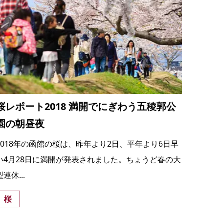
桜レポート2018 満開でにぎわう五稜郭公
園の朝昼夜
2018年の函館の桜は、昨年より2日、平年より6日早
い4月28日に満開が発表されました。ちょうど春の大
型連休...
桜