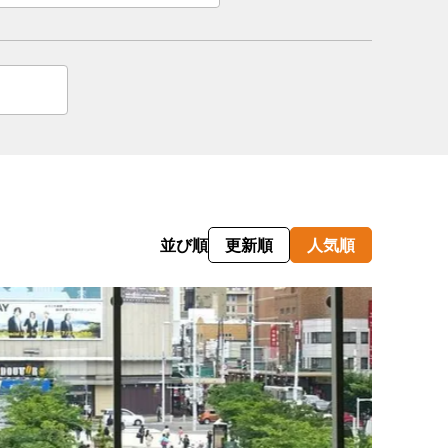
情
特
モ
ル
ー
ア
並び順
更新順
人気順
セ
イ
ン
年