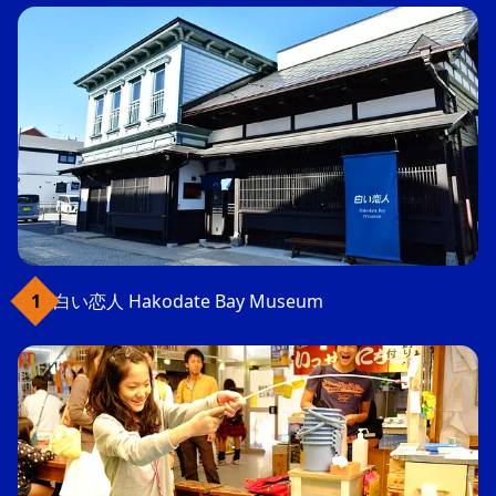
白い恋人 Hakodate Bay Museum