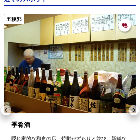
五稜郭
季肴酒
隠れ家的な和食の店。焼酎がずらりと並び、新鮮な