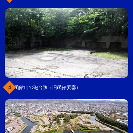
函館山の砲台跡（旧函館要塞）