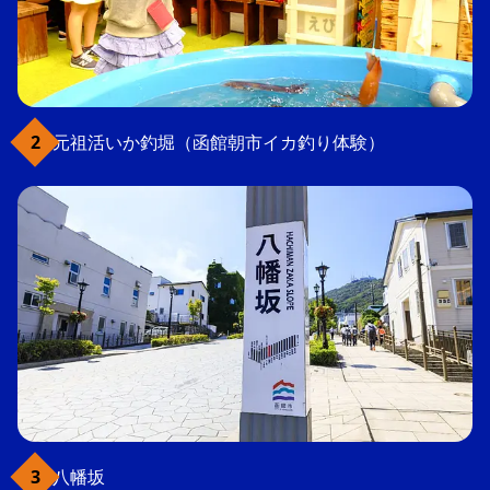
元祖活いか釣堀（函館朝市イカ釣り体験）
八幡坂