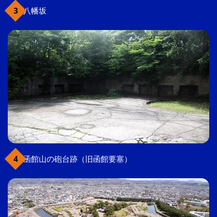
八幡坂
函館山の砲台跡（旧函館要塞）