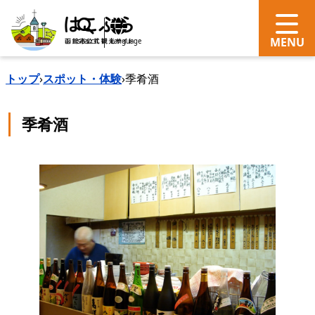
search
Language
トップ
›
スポット・体験
›
季肴酒
季肴酒