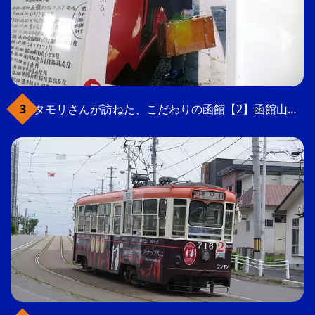
タモリさんが訪ねた、こだわりの函館【2】函館山の軍事要塞跡