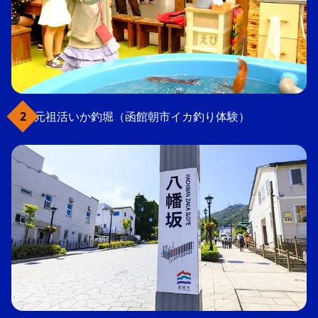
元祖活いか釣堀（函館朝市イカ釣り体験）