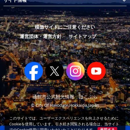
サイト情報
模倣サイトにご注意ください
運営団体・運営方針
サイトマップ
函館市公式観光情報 はこぶら
© City Of Hakodate,Hokkaido,Japan
このサイトでは、ユーザーエクスペリエンスを向上させるために
Cookieを使用しています。引き続き閲覧される場合は、当サイト
でのCookie使用に同意いただいたことになります。
承諾する