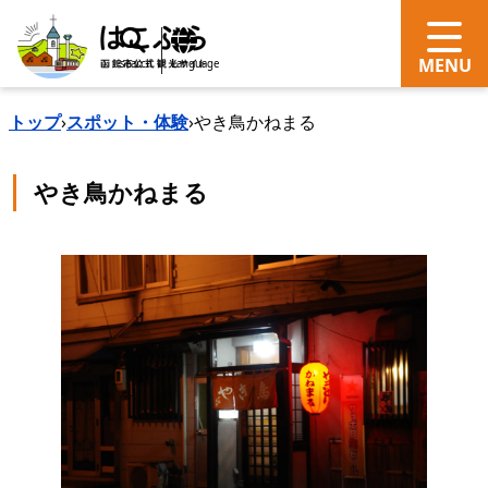
search
Language
トップ
›
スポット・体験
›
やき鳥かねまる
やき鳥かねまる