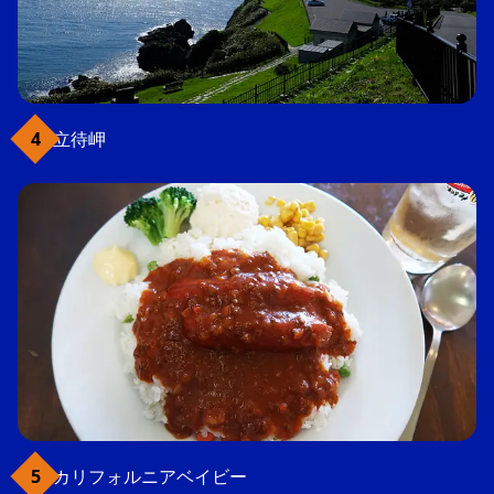
立待岬
カリフォルニアベイビー