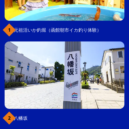
元祖活いか釣堀（函館朝市イカ釣り体験）
八幡坂