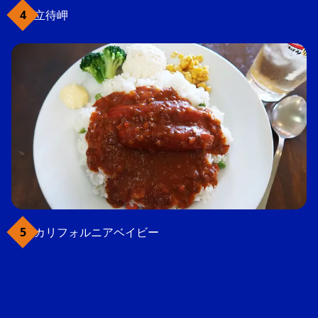
立待岬
カリフォルニアベイビー