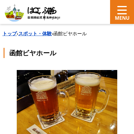
search
Language
トップ
›
スポット・体験
›
函館ビヤホール
函館ビヤホール