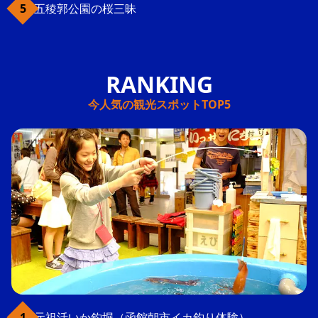
五稜郭公園の桜三昧
今人気の観光スポットTOP5
元祖活いか釣堀（函館朝市イカ釣り体験）