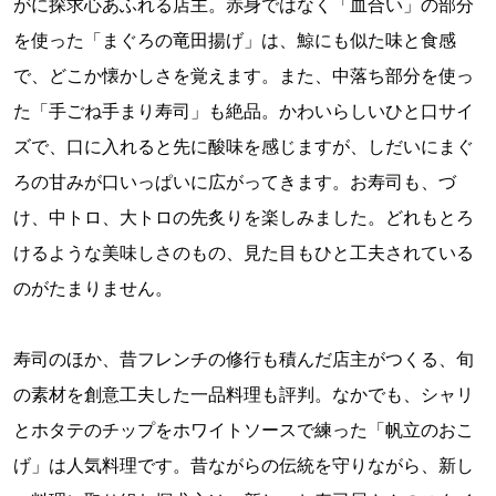
がに探求心あふれる店主。赤身ではなく「血合い」の部分
を使った「まぐろの竜田揚げ」は、鯨にも似た味と食感
で、どこか懐かしさを覚えます。また、中落ち部分を使っ
た「手ごね手まり寿司」も絶品。かわいらしいひと口サイ
ズで、口に入れると先に酸味を感じますが、しだいにまぐ
ろの甘みが口いっぱいに広がってきます。お寿司も、づ
け、中トロ、大トロの先炙りを楽しみました。どれもとろ
けるような美味しさのもの、見た目もひと工夫されている
のがたまりません。
寿司のほか、昔フレンチの修行も積んだ店主がつくる、旬
の素材を創意工夫した一品料理も評判。なかでも、シャリ
とホタテのチップをホワイトソースで練った「帆立のおこ
げ」は人気料理です。昔ながらの伝統を守りながら、新し