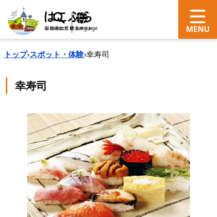
search
Language
トップ
›
スポット・体験
›
幸寿司
幸寿司