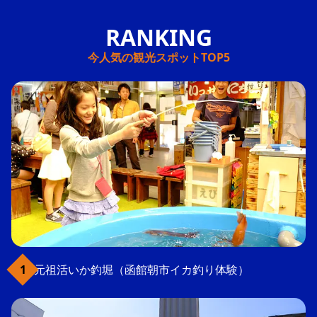
今人気の観光スポットTOP5
元祖活いか釣堀（函館朝市イカ釣り体験）