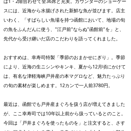
は1・2階合わせて全36席と充実。カウンターのショーケー
スには、近海から水揚げされた新鮮な魚が並びます。店主
いわく、「すばらしい魚場を持つ函館において、地場の旬
の魚をふんだんに使う、"江戸前"ならぬ"函館前"を」と、
先代から受け継いだ店のこだわりを語ってくれました。
おすすめは、幸寿司特製「季節のおまかせにぎり」。季節
により、近海の生ニシンやキンキ、夏から12月頃にかけて
は、有名な津軽海峡戸井産の本マグロなど、魅力たっぷり
の旬の素材が楽しめます。12カンで一人前3780円。
最近は、函館でも戸井産まぐろを扱う店が増えてきました
が、ここ幸寿司では10年以上前から扱っているとのこと。
今回は「戸井まぐろを使ったものを」と注文すると、さす