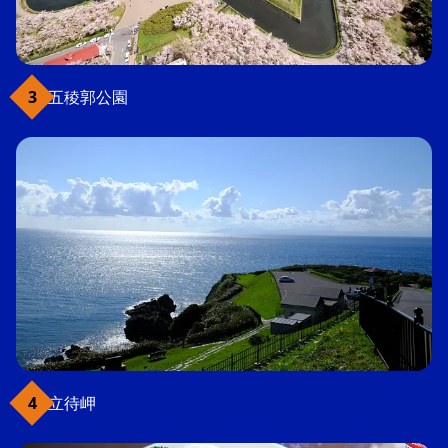
五稜郭公園
立待岬