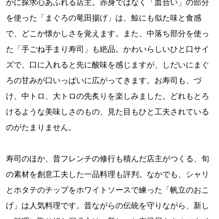
がに探求心あふれる店主。赤身ではなく「血合い」の部分
を使った「まぐろの竜田揚げ」は、鯨にも似た味と食感
で、どこか懐かしさを覚えます。また、中落ち部分を使っ
た「手ごね手まり寿司」も絶品。かわいらしいひと口サイ
ズで、口に入れると先に酸味を感じますが、しだいにまぐ
ろの甘みが口いっぱいに広がってきます。お寿司も、づ
け、中トロ、大トロの先炙りを楽しみました。どれもとろ
けるような美味しさのもの、見た目もひと工夫されている
のがたまりません。
寿司のほか、昔フレンチの修行も積んだ店主がつくる、旬
の素材を創意工夫した一品料理も評判。なかでも、シャリ
とホタテのチップをホワイトソースで練った「帆立のおこ
げ」は人気料理です。昔ながらの伝統を守りながら、新し