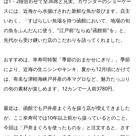
は1・2階合わせて全36席と充実。カウンターのショーケー
スには、近海から水揚げされた新鮮な魚が並びます。店主
いわく、「すばらしい魚場を持つ函館において、地場の旬
の魚をふんだんに使う、"江戸前"ならぬ"函館前"を」と、
先代から受け継いだ店のこだわりを語ってくれました。
おすすめは、幸寿司特製「季節のおまかせにぎり」。季節
により、近海の生ニシンやキンキ、夏から12月頃にかけて
は、有名な津軽海峡戸井産の本マグロなど、魅力たっぷり
の旬の素材が楽しめます。12カンで一人前3780円。
最近は、函館でも戸井産まぐろを扱う店が増えてきました
が、ここ幸寿司では10年以上前から扱っているとのこと。
今回は「戸井まぐろを使ったものを」と注文すると、さす