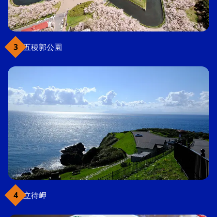
五稜郭公園
立待岬