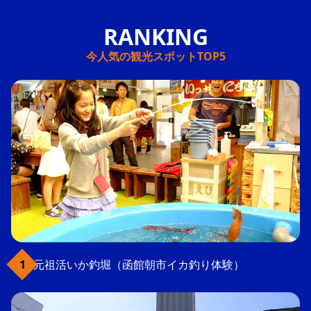
今人気の観光スポットTOP5
元祖活いか釣堀（函館朝市イカ釣り体験）