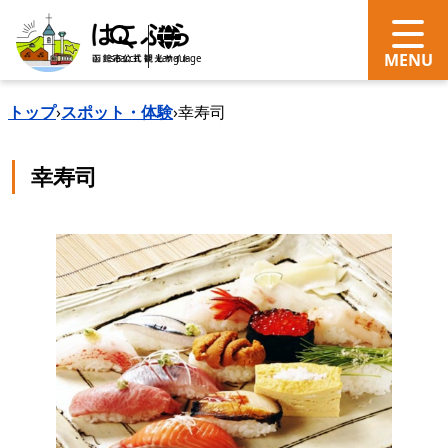
search
Language
トップ
›
スポット・体験
›
幸寿司
幸寿司