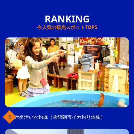
今人気の観光スポットTOP5
元祖活いか釣堀（函館朝市イカ釣り体験）