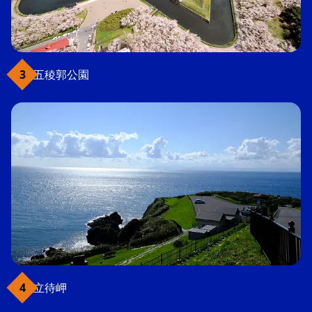
五稜郭公園
立待岬