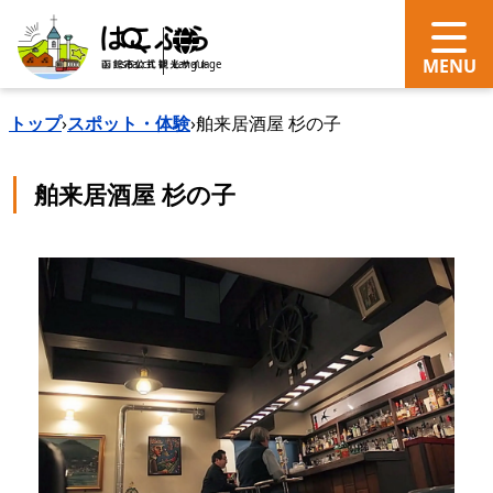
search
Language
トップ
›
スポット・体験
›
舶来居酒屋 杉の子
舶来居酒屋 杉の子