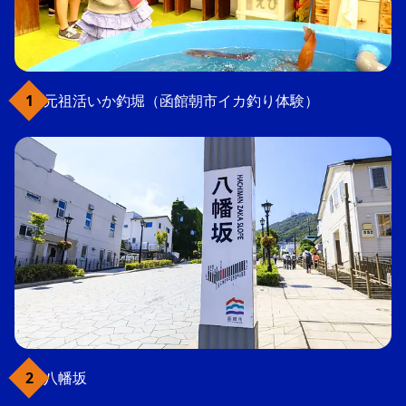
元祖活いか釣堀（函館朝市イカ釣り体験）
八幡坂