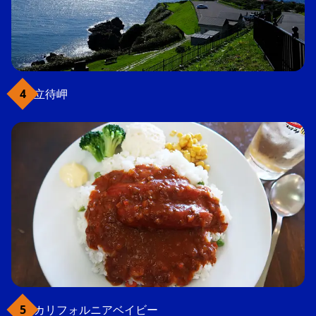
立待岬
カリフォルニアベイビー