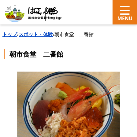
search
Language
トップ
›
スポット・体験
›
朝市食堂 二番館
朝市食堂 二番館