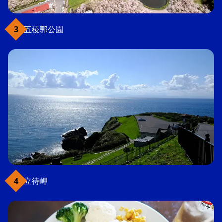
五稜郭公園
立待岬