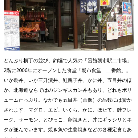
どんぶり横丁の並び、釣堀で人気の「函館朝市駅二市場」
2階に2006年にオープンした食堂「朝市食堂 二番館」。
いか刺丼、いか三升漬丼、鮭親子丼、かに丼、五目丼のほ
か、北海道ならではのジンギスカン丼もあり、どれもボリ
ュームたっぷり。なかでも五目丼（画像）の品数には驚か
されます。マグロ、エビ、いくら、かに、ほたて、鮭フレ
ーク、サーモン、とびっこ、卵焼きと、丼にギッシリとネ
タが並んでいます。焼き魚や生姜焼きなどの各種定食もあ