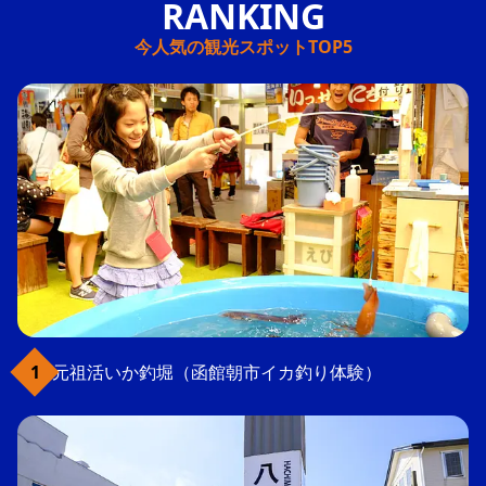
今人気の観光スポットTOP5
元祖活いか釣堀（函館朝市イカ釣り体験）