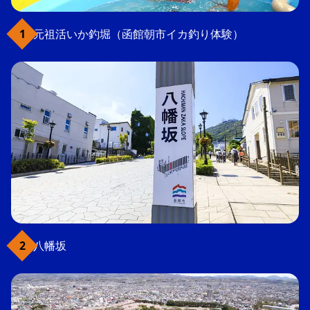
元祖活いか釣堀（函館朝市イカ釣り体験）
八幡坂