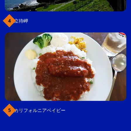
立待岬
カリフォルニアベイビー