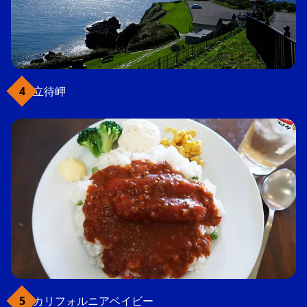
立待岬
カリフォルニアベイビー