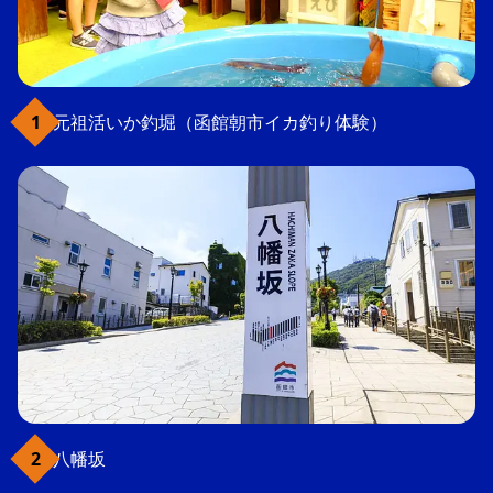
元祖活いか釣堀（函館朝市イカ釣り体験）
八幡坂