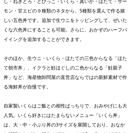
し・ねぎとろ・とびっこ・いくら・真いか・ほたて・サー
モン・甘エビの９種類のネタから、5種類を選んで作る嬉
しい五色丼です。追加で生ウニをトッピングして、ぜいた
くな六色丼にすることも可能。さらに、おかずのハーフバ
イイングを追加することができます。
そのほか、生ウニ・いくら・ほたての三色からなる「ほた
て朝市丼」、イクラと鮭ほぐしの二色からなる「鮭親子
丼」など、海産物卸問屋の直営店ならではの新鮮素材で作
る海鮮丼が自慢です。
自家製いくらはご飯との相性ばっちりで、おみやげにも大
人気。いくら好きにはたまらないメニュー「いくら丼」
は、大・中・小ぶり丼の3サイズを展開しており、おなか