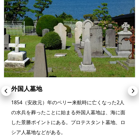
外国人墓地
1854（安政元）年のペリー来航時に亡くなった2人
の水兵を葬ったことに始まる外国人墓地は、海に面
した景勝ポイントにある。プロテスタント墓地、ロ
シア人墓地などがある。