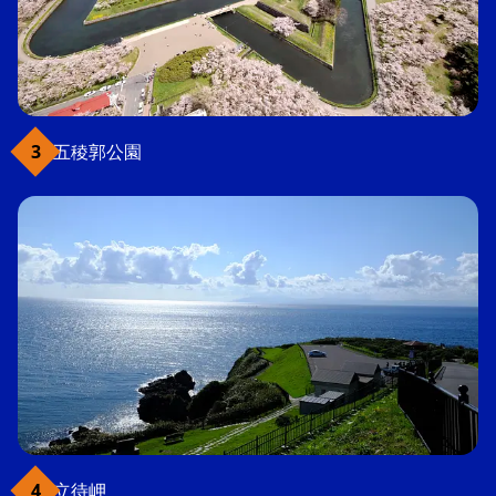
五稜郭公園
立待岬