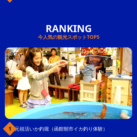
今人気の観光スポットTOP5
元祖活いか釣堀（函館朝市イカ釣り体験）