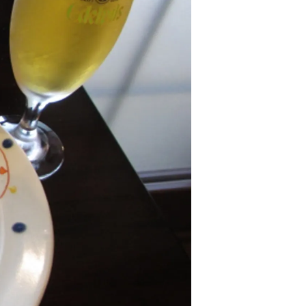
情
特
モ
ル
ー
ア
セ
イ
ン
年