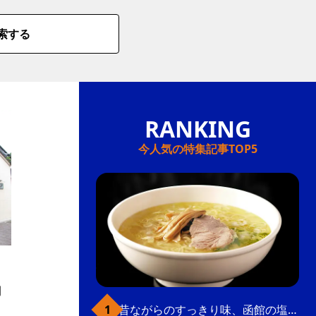
索する
今人気の特集記事TOP5
間
昔ながらのすっきり味、函館の塩ラーメン