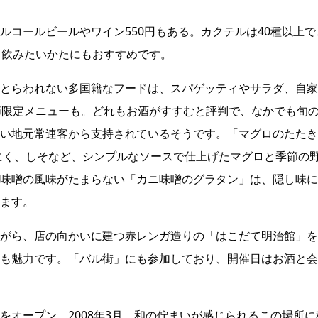
ルコールビールやワイン550円もある。カクテルは40種以上で
く飲みたいかたにもおすすめです。
とらわれない多国籍なフードは、スパゲッティやサラダ、自家
節限定メニューも。どれもお酒がすすむと評判で、なかでも旬
さい地元常連客から支持されているそうです。「マグロのたた
にく、しそなど、シンプルなソースで仕上げたマグロと季節の
味噌の風味がたまらない「カニ味噌のグラタン」は、隠し味に
ます。
がら、店の向かいに建つ赤レンガ造りの「はこだて明治館」を
も魅力です。「バル街」にも参加しており、開催日はお酒と会
をオープン。2008年3月、和の佇まいが感じられるこの場所に