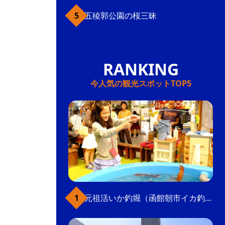
五稜郭公園の桜三昧
今人気の観光スポットTOP5
元祖活いか釣堀（函館朝市イカ釣り体験）