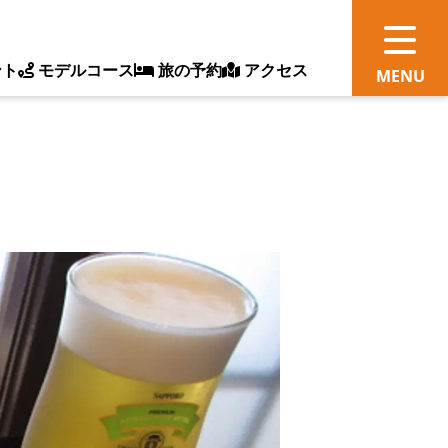
ント
モデルコース
旅の予約
アクセス
観
情
ス
ッ
ト
体
新