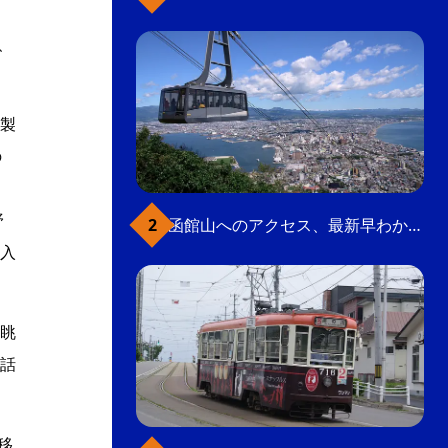
、
製
の
き
野
函館山へのアクセス、最新早わかりガイド
入
眺
話
移