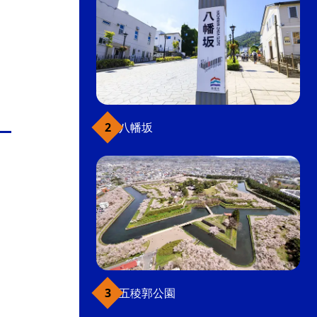
八幡坂
五稜郭公園