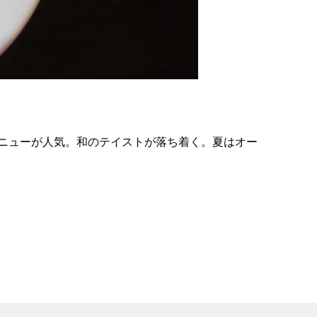
の
要
ベ
ト
イ
ン
ニューが人気。和のテイストが落ち着く。夏はオー
検