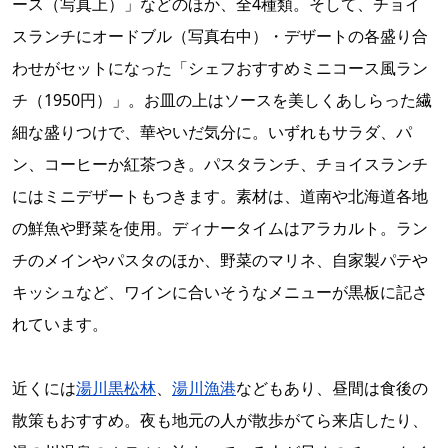
ース（写真上）」などのほか、全4種類。そして、チョイ
スランチにオードブル（写真右中）・デザートの各盛り合
わせがセットになった「シェフおすすめミニコース風ラン
チ（1950円）」。お皿の上はソースを美しくあしらった繊
細な盛りつけで、華やいだ気分に。いずれもサラダ、パ
ン、コーヒーか紅茶つき。パスタランチ、チョイスランチ
にはミニデザートもつきます。素材は、道南や北海道各地
の鮮魚や野菜を使用。ディナータイムはアラカルト。ラン
チのメインやパスタのほか、野菜のマリネ、自家製パテや
キッシュなど、ワインに合いそうなメニューが黒板に記さ
れています。
近くには
湯川黒松林
、
湯川漁港
などもあり、昼間は食後の
散策もおすすめ。夜も地元の人が散歩がてら来店したり、