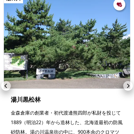
湯川黒松林
金森倉庫の創業者・初代渡邊熊四郎が私財を投じて
1889（明治22）年から造林した、北海道最初の防風
砂防林。湯の川温泉街の中に、900本余のクロマツ