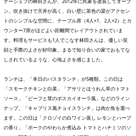
ナーシェフの林田さんが、2012年に民家を改装してオープ
ン。吹き抜けで天井が高く、白い壁に茶色の梁がアクセン
トのシンプルな空間に、テーブル席（4人×1、2人×2）とカ
ウンター7席がほどよい距離間でレイアウトされていま
す。料理もサービスも1人でこなす林田さんは、優しい笑
顔と手際のよさが好印象。まるで知り合いの家でおもてな
しされているような、心地よさを感じました。
ランチは、「本日のパスタランチ」が5種類。この日は
「スモークチキンと白菜」「アサリとほうれん草のトマト
ソース」「ビーフと茸のボスカイオーラ風」などのライン
ナップ。「キャプリス風チョイスランチ」は肉か魚を選べ
ます。この日は「クロゾイの白ワイン蒸し レモンとハーブ
の香り」「ポークのやわらか煮込み トマトとハチミツのソ