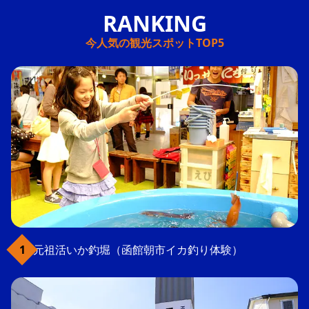
今人気の観光スポットTOP5
元祖活いか釣堀（函館朝市イカ釣り体験）