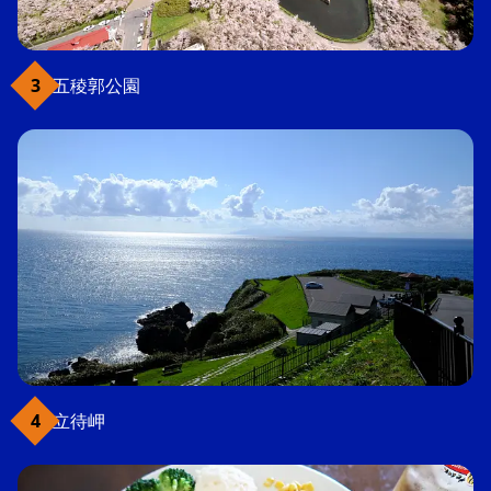
五稜郭公園
立待岬