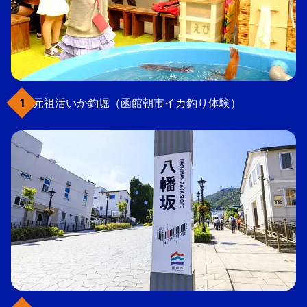
元祖活いか釣堀（函館朝市イカ釣り体験）