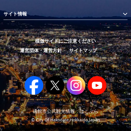
サイト情報
模倣サイトにご注意ください
運営団体・運営方針
サイトマップ
函館市公式観光情報 はこぶら
© City Of Hakodate,Hokkaido,Japan