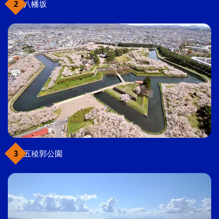
八幡坂
五稜郭公園