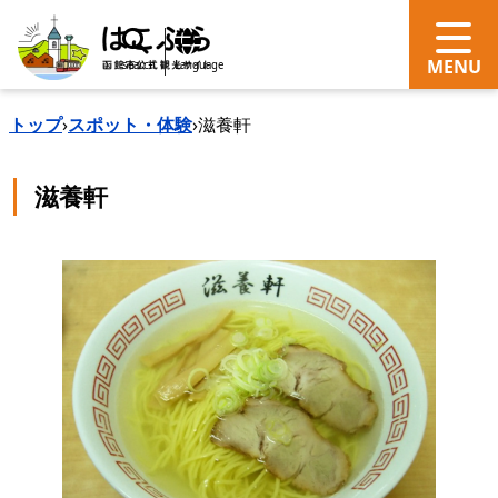
search
Language
トップ
›
スポット・体験
›
滋養軒
滋養軒