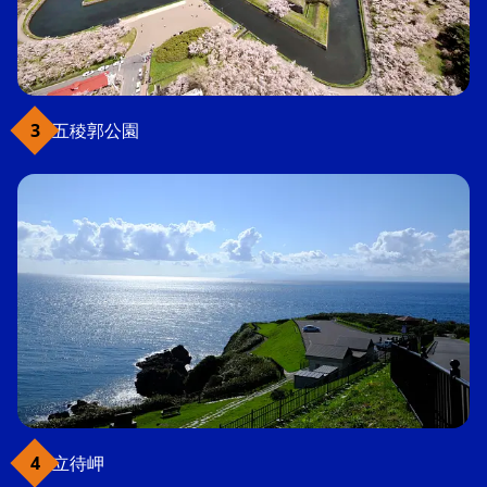
五稜郭公園
立待岬