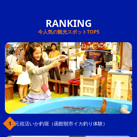
今人気の観光スポットTOP5
元祖活いか釣堀（函館朝市イカ釣り体験）