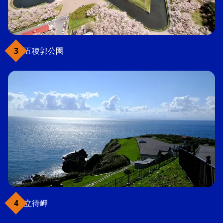
五稜郭公園
立待岬