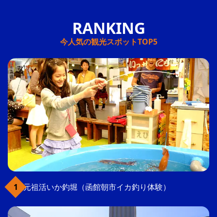
今人気の観光スポットTOP5
元祖活いか釣堀（函館朝市イカ釣り体験）