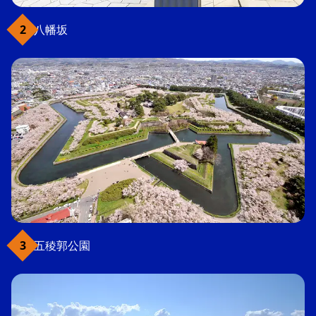
八幡坂
五稜郭公園