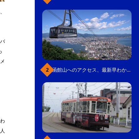
り、
バ
っ
メ
函館山へのアクセス、最新早わかりガイド
わ
人