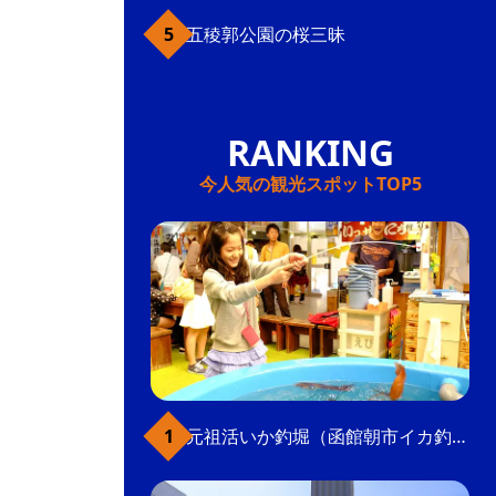
五稜郭公園の桜三昧
今人気の観光スポットTOP5
元祖活いか釣堀（函館朝市イカ釣り体験）