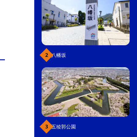
八幡坂
五稜郭公園