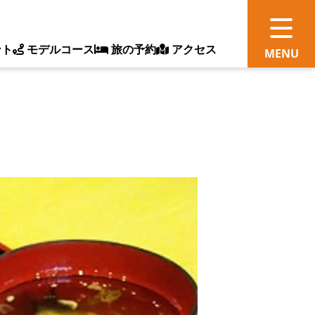
ント
モデルコース
旅の予約
アクセス
観
情
ス
ッ
ト
体
新