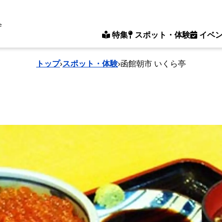
e
特集
スポット・体験
イベ
トップ
›
スポット・体験
›
函館朝市 いくら亭