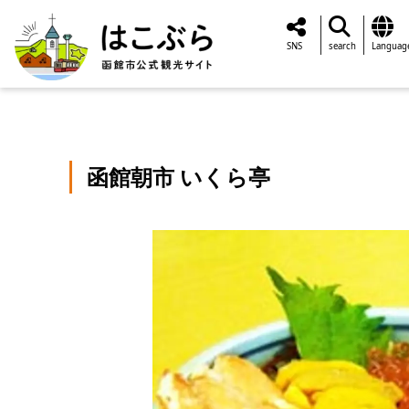
SNS
search
Languag
函館朝市 いくら亭