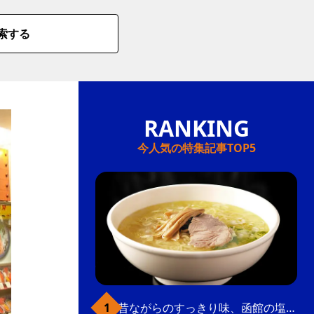
索する
今人気の特集記事TOP5
昔ながらのすっきり味、函館の塩ラーメン