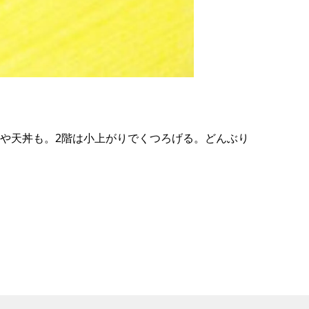
の
要
ベ
ト
イ
ン
」や天丼も。2階は小上がりでくつろげる。どんぶり
検