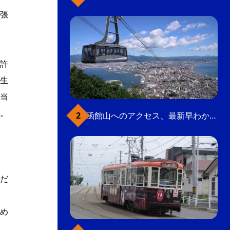
張
許
生
当
。
函館山へのアクセス、最新早わかりガイド
だ
め