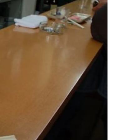
情
特
モ
ル
ー
ア
セ
イ
ン
年