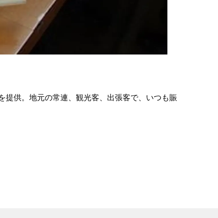
の
要
ベ
ト
イ
ン
を提供。地元の常連、観光客、出張客で、いつも賑
検