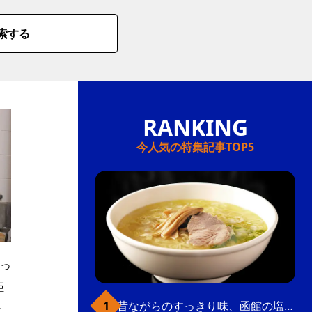
索する
今人気の特集記事TOP5
っ
距
昔ながらのすっきり味、函館の塩ラーメン
な