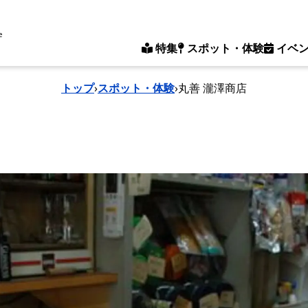
e
特集
スポット・体験
イベ
トップ
›
スポット・体験
›
丸善 瀧澤商店