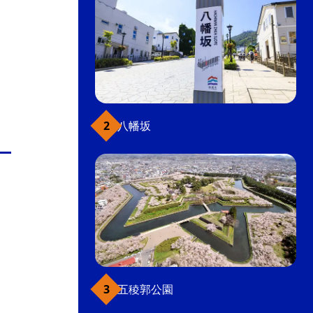
八幡坂
五稜郭公園