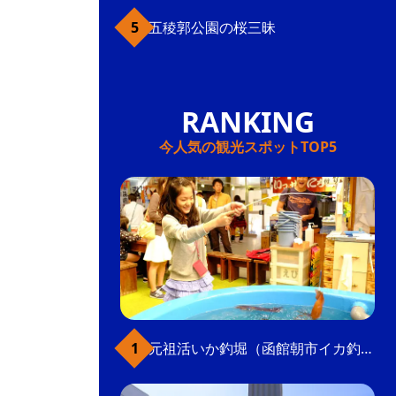
五稜郭公園の桜三昧
今人気の観光スポットTOP5
元祖活いか釣堀（函館朝市イカ釣り体験）