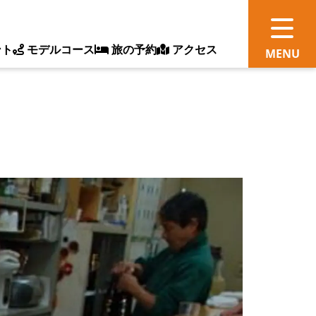
ント
モデルコース
旅の予約
アクセス
観
情
ス
ッ
ト
体
新