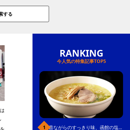
索する
今人気の特集記事TOP5
は
ル
昔ながらのすっきり味、函館の塩ラーメン
を