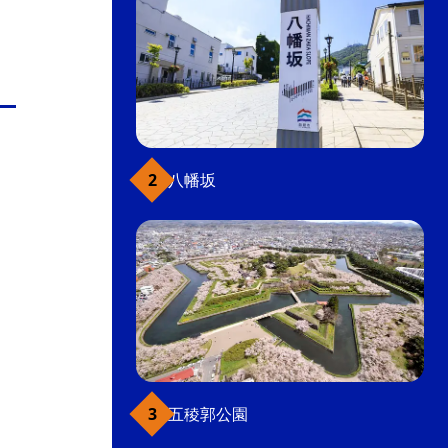
八幡坂
五稜郭公園