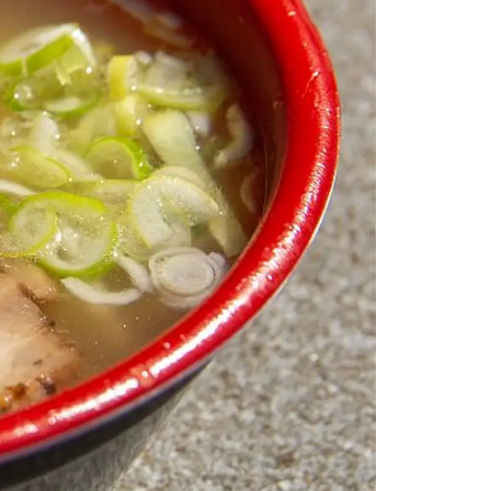
情
特
モ
ル
ー
ア
セ
イ
ン
年