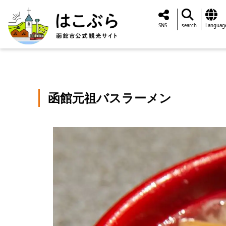
SNS
search
Languag
函館元祖バスラーメン