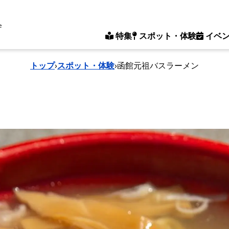
e
特集
スポット・体験
イベ
トップ
›
スポット・体験
›
函館元祖バスラーメン