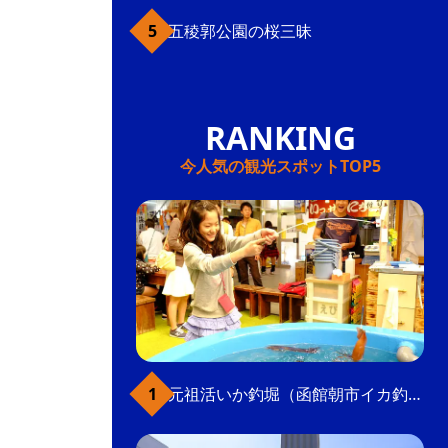
五稜郭公園の桜三昧
今人気の観光スポットTOP5
元祖活いか釣堀（函館朝市イカ釣り体験）