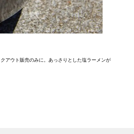
の
要
ベ
ト
イ
ン
イクアウト販売のみに。あっさりとした塩ラーメンが
検