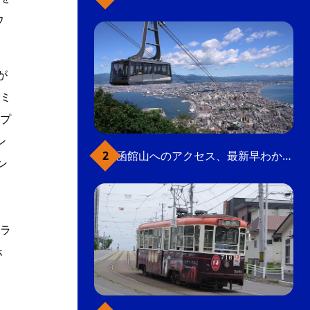
ウ
が
ミ
プ
ン
函館山へのアクセス、最新早わかりガイド
ン
ラ
ホ
り