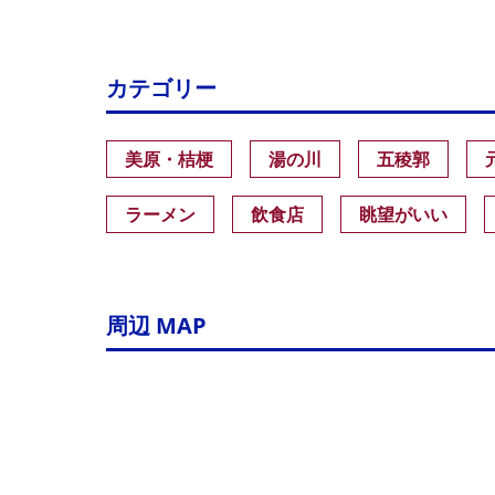
カテゴリー
美原・桔梗
湯の川
五稜郭
ラーメン
飲食店
眺望がいい
周辺 MAP