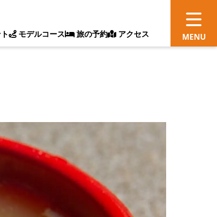
ント
モデルコース
旅の予約
アクセス
観
情
ス
ッ
ト
体
新