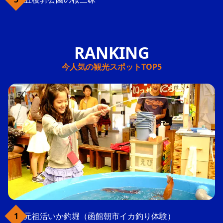
今人気の観光スポットTOP5
元祖活いか釣堀（函館朝市イカ釣り体験）