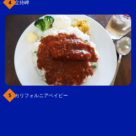
立待岬
カリフォルニアベイビー