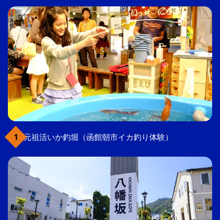
元祖活いか釣堀（函館朝市イカ釣り体験）