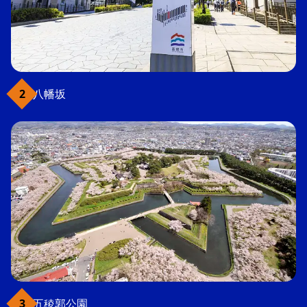
八幡坂
五稜郭公園