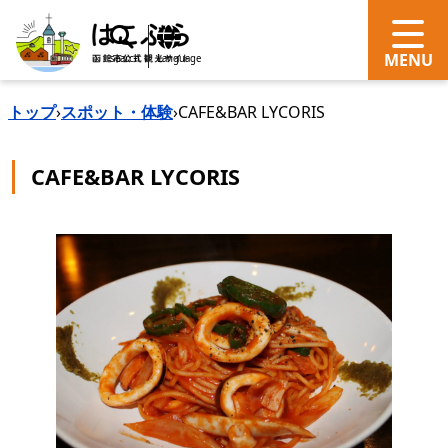
search
Language
トップ
›
スポット・体験
›
CAFE&BAR LYCORIS
CAFE&BAR LYCORIS