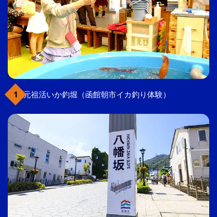
元祖活いか釣堀（函館朝市イカ釣り体験）