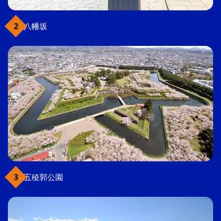
八幡坂
五稜郭公園