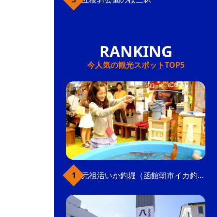
今人気の観光スポットTOP5
元祖活いか釣堀（函館朝市イカ釣り体験）