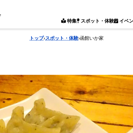
e
特集
スポット・体験
イベ
トップ
›
スポット・体験
›
函館いか家