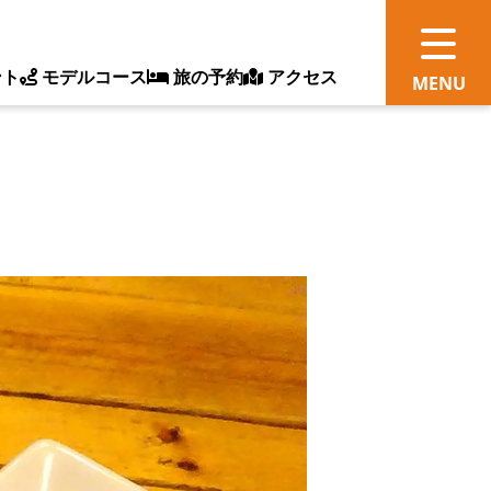
ント
モデルコース
旅の予約
アクセス
観
情
ス
ッ
ト
体
新