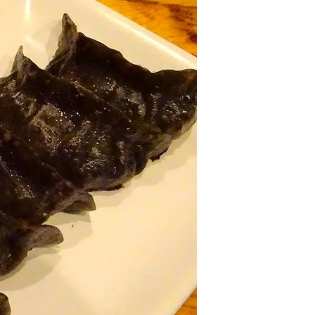
情
特
モ
ル
ー
ア
セ
イ
ン
年