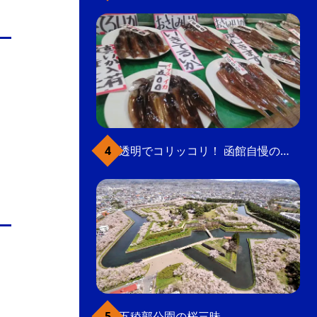
透明でコリッコリ！ 函館自慢のいかをどうぞ
五稜郭公園の桜三昧