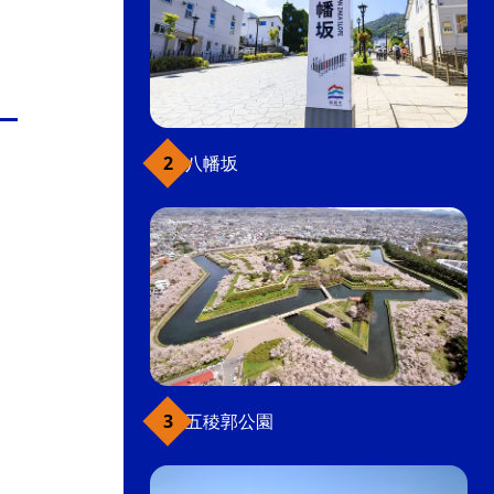
八幡坂
五稜郭公園