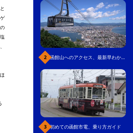
と
ゲ
の
塩
、
函館山へのアクセス、最新早わかりガイド
ほ
る
初めての函館市電、乗り方ガイド