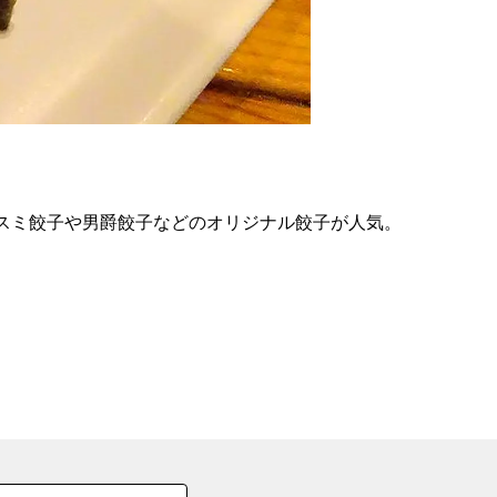
の
要
ベ
ト
イ
ン
スミ餃子や男爵餃子などのオリジナル餃子が人気。
検