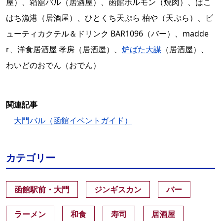
屋）、箱舘バル（居酒屋）、函館ホルモン（焼肉）、はこ
はち漁港（居酒屋）、ひとくち天ぷら 柏や（天ぷら）、ビ
ューティカクテル＆ドリンク BAR1096（バー）、madde
r、洋食居酒屋 孝房（居酒屋）、
炉ばた大謀
（居酒屋）、
わいどのおでん（おでん）
関連記事
大門バル（函館イベントガイド）
カテゴリー
函館駅前・大門
ジンギスカン
バー
ラーメン
和食
寿司
居酒屋