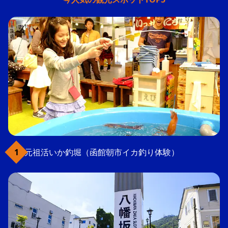
元祖活いか釣堀（函館朝市イカ釣り体験）