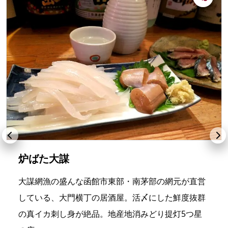
炉ばた大謀
大謀網漁の盛んな函館市東部・南茅部の網元が直営
している、大門横丁の居酒屋。活〆にした鮮度抜群
の真イカ刺し身が絶品。地産地消みどり提灯5つ星