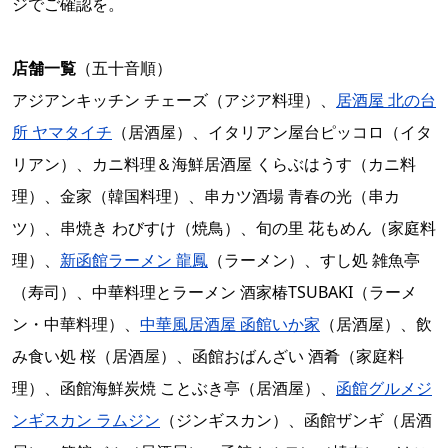
ジでご確認を。
店舗一覧
（五十音順）
アジアンキッチン チェーズ（アジア料理）、
居酒屋 北の台
所 ヤマタイチ
（居酒屋）、イタリアン屋台ピッコロ（イタ
リアン）、カニ料理＆海鮮居酒屋 くらぶはうす（カニ料
理）、金家（韓国料理）、串カツ酒場 青春の光（串カ
ツ）、串焼き わびすけ（焼鳥）、旬の里 花もめん（家庭料
理）、
新函館ラーメン 龍鳳
（ラーメン）、すし処 雑魚亭
（寿司）、中華料理とラーメン 酒家椿TSUBAKI（ラーメ
ン・中華料理）、
中華風居酒屋 函館いか家
（居酒屋）、飲
み食い処 桜（居酒屋）、函館おばんざい 酒肴（家庭料
理）、函館海鮮炭焼 ことぶき亭（居酒屋）、
函館グルメジ
ンギスカン ラムジン
（ジンギスカン）、函館ザンギ（居酒