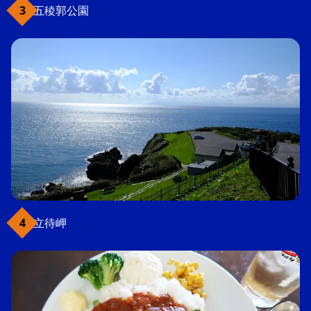
五稜郭公園
立待岬