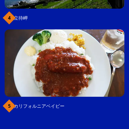
立待岬
カリフォルニアベイビー