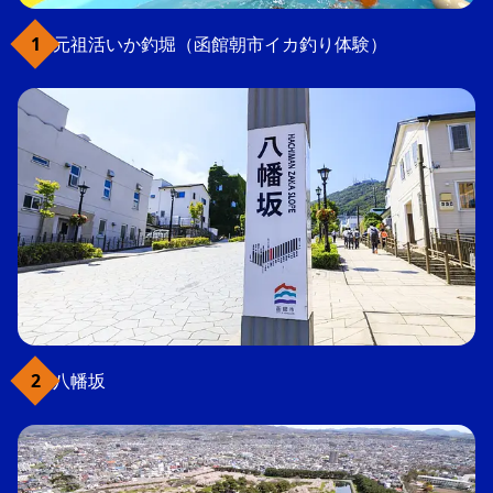
元祖活いか釣堀（函館朝市イカ釣り体験）
八幡坂