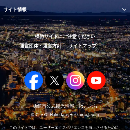
サイト情報
模倣サイトにご注意ください
運営団体・運営方針
サイトマップ
函館市公式観光情報 はこぶら
© City Of Hakodate,Hokkaido,Japan
このサイトでは、ユーザーエクスペリエンスを向上させるために