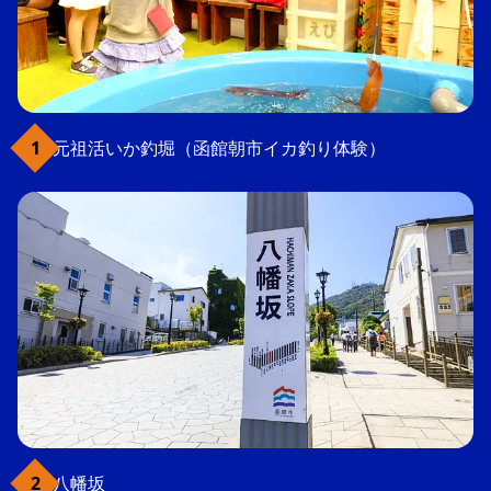
元祖活いか釣堀（函館朝市イカ釣り体験）
八幡坂